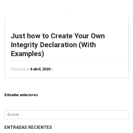
Just how to Create Your Own
Integrity Declaration (With
Examples)
Publicado el
6 abril, 2020
|
Navegación
Entradas anteriores
de
entradas
ENTRADAS RECIENTES