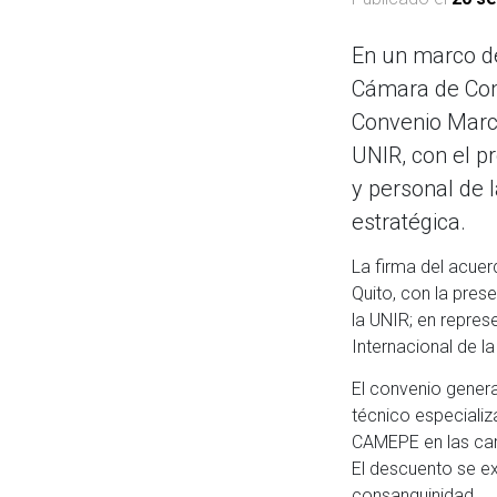
En un marco de
Cámara de Com
Convenio Marco
UNIR, con el p
y personal de 
estratégica.
La firma del acuer
Quito, con la pres
la UNIR; en repres
Internacional de la
El convenio gener
técnico especiali
CAMEPE en las car
El descuento se ex
consanguinidad