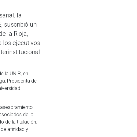
rial, la
 suscribió un
e la Rioja,
 los ejecutivos
erinstitucional
de la UNIR, en
ga, Presidenta de
niversidad
y asesoramiento
asociados de la
de la titulación.
de afinidad y