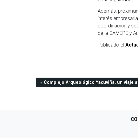
Además, próximame
interés empresaria
coordinación y seg
de la CAMEPE y An
Publicado el
Actua
Navegación
Complejo Arqueológico Yacuviña, un viaje a
de
entradas
CO