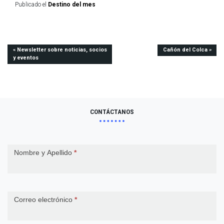
Publicado el
Destino del mes
Navegación
Newsletter sobre noticias, socios
Cañón del Colca
y eventos
de
entradas
CONTÁCTANOS
Contact
Nombre y Apellido
*
Us
Correo electrónico
*