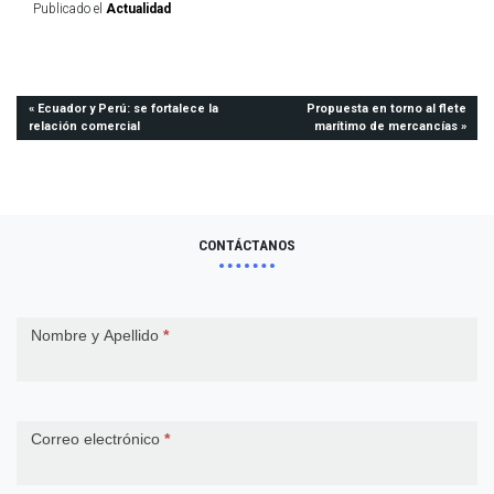
Publicado el
Actualidad
Navegación
Ecuador y Perú: se fortalece la
Propuesta en torno al flete
relación comercial
marítimo de mercancías
de
entradas
CONTÁCTANOS
Contact
Nombre y Apellido
*
Us
Correo electrónico
*