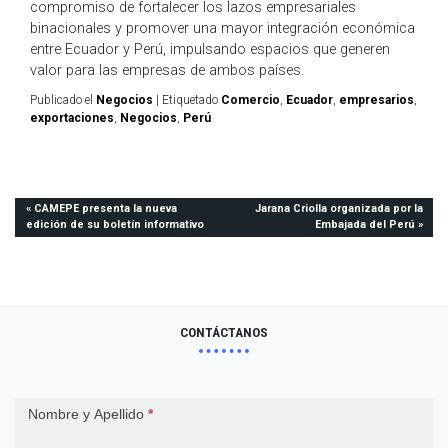
compromiso de fortalecer los lazos empresariales
binacionales y promover una mayor integración económica
entre Ecuador y Perú, impulsando espacios que generen
valor para las empresas de ambos países.
Publicado el
Negocios
|
Etiquetado
Comercio
,
Ecuador
,
empresarios
,
exportaciones
,
Negocios
,
Perú
Navegación
CAMEPE presenta la nueva
Jarana Criolla organizada por la
edición de su boletín informativo
Embajada del Perú
de
entradas
CONTÁCTANOS
Contact
Nombre y Apellido
*
Us