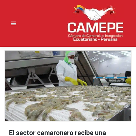
Saltar
al
contenido
El sector camaronero recibe una