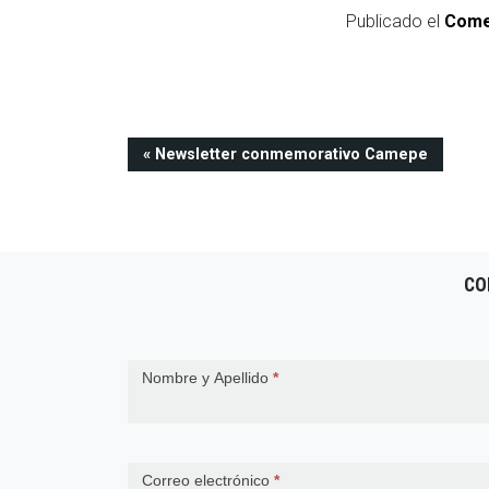
Publicado el
Come
Navegación
Newsletter conmemorativo Camepe
de
entradas
CO
Contact
Nombre y Apellido
*
Us
Correo electrónico
*