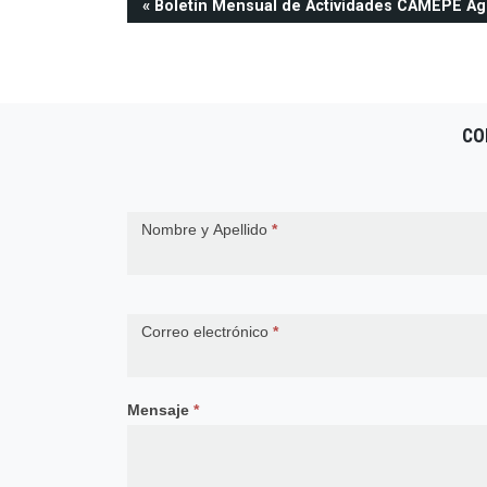
Navegación
Boletín Mensual de Actividades CAMEPE Ag
de
entradas
CO
Contact
Nombre y Apellido
*
Us
Correo electrónico
*
Mensaje
*