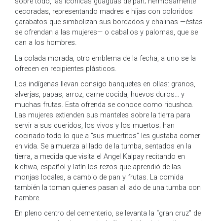
sobre todo, las icónicas guaguas de pan; hermosamente
decoradas, representando madres e hijas con coloridos
garabatos que simbolizan sus bordados y chalinas —éstas
se ofrendan a las mujeres— o caballos y palomas, que se
dan a los hombres.
La colada morada, otro emblema de la fecha, a uno se la
ofrecen en recipientes plásticos.
Los indígenas llevan consigo banquetes en ollas: granos,
alverjas, papas, arroz, carne cocida, huevos duros… y
muchas frutas. Esta ofrenda se conoce como ricushca.
Las mujeres extienden sus manteles sobre la tierra para
servir a sus queridos, los vivos y los muertos; han
cocinado todo lo que a “sus muertitos” les gustaba comer
en vida. Se almuerza al lado de la tumba, sentados en la
tierra, a medida que visita el Angel Kalpay recitando en
kichwa, español y latín los rezos que aprendió de las
monjas locales, a cambio de pan y frutas. La comida
también la toman quienes pasan al lado de una tumba con
hambre.
En pleno centro del cementerio, se levanta la “gran cruz” de