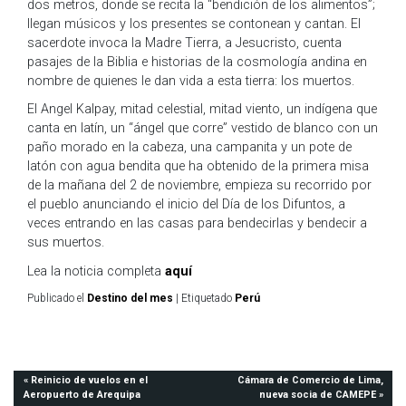
dos metros, donde se recita la “bendición de los alimentos”;
llegan músicos y los presentes se contonean y cantan. El
sacerdote invoca la Madre Tierra, a Jesucristo, cuenta
pasajes de la Biblia e historias de la cosmología andina en
nombre de quienes le dan vida a esta tierra: los muertos.
El Angel Kalpay, mitad celestial, mitad viento, un indígena que
canta en latín, un “ángel que corre” vestido de blanco con un
paño morado en la cabeza, una campanita y un pote de
latón con agua bendita que ha obtenido de la primera misa
de la mañana del 2 de noviembre, empieza su recorrido por
el pueblo anunciando el inicio del Día de los Difuntos, a
veces entrando en las casas para bendecirlas y bendecir a
sus muertos.
Lea la noticia completa
aquí
Publicado el
Destino del mes
|
Etiquetado
Perú
Navegación
Reinicio de vuelos en el
Cámara de Comercio de Lima,
Aeropuerto de Arequipa
nueva socia de CAMEPE