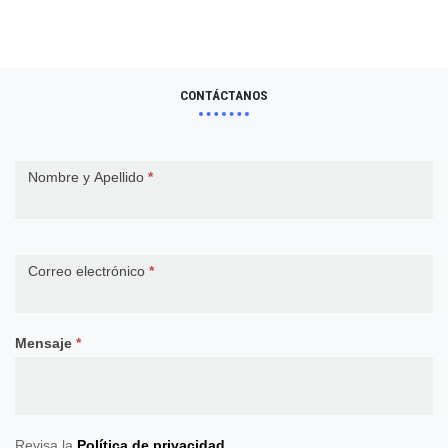
de
entradas
CONTÁCTANOS
Contact
Nombre y Apellido
*
Us
Correo electrónico
*
Mensaje
*
Revisa la
Política de privacidad